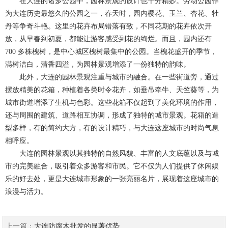
在大连的诸多公园中，园林景观的设计也十分精妙。劳动公园作
为大连历史最悠久的公园之一，春天时，园内樱花、玉兰、杏花、牡
丹等争奇斗艳。这里的花卉布局错落有致，不同花期的花卉依次开
放，从早春到初夏，都能让游客感受到花的绚烂。而且，园内还有
700 多株槐树，是中心城区槐树最集中的公园。当槐花盛开的季节，
满树洁白，清香四溢，为园林景观增添了一份独特的韵味。
此外，大连的园林景观注重与城市的融合。在一些街道旁，通过
摆放精美的花箱，种植着各类时令花卉，如垂吊牵牛、天竺葵等，为
城市街道增添了生机与色彩。这些花箱不仅起到了美化环境的作用，
还与周围的建筑、道路相互协调，形成了独特的城市景观。花箱的造
型多样，有的简约大方，有的设计精巧，与大连这座城市的时尚气息
相呼应。
大连的园林景观以其独特的自然风貌、丰富的人文底蕴以及与城
市的完美融合，吸引着众多游客和市民。它不仅为人们提供了休闲娱
乐的好去处，更是大连城市形象的一张亮丽名片，展现着这座城市的
浪漫与活力。
上一篇：
大连防腐木批发的显著优势...