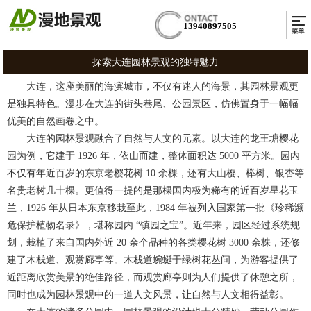
13940897505
探索大连园林景观的独特魅力
大连，这座美丽的海滨城市，不仅有迷人的海景，其园林景观更
是独具特色。漫步在大连的街头巷尾、公园景区，仿佛置身于一幅幅
优美的自然画卷之中。
大连的园林景观融合了自然与人文的元素。以大连的龙王塘樱花
园为例，它建于 1926 年，依山而建，整体面积达 5000 平方米。园内
不仅有年近百岁的东京老樱花树 10 余棵，还有大山樱、榉树、银杏等
名贵老树几十棵。更值得一提的是那棵国内极为稀有的近百岁星花玉
兰，1926 年从日本东京移栽至此，1984 年被列入国家第一批《珍稀濒
危保护植物名录》，堪称园内 “镇园之宝”。近年来，园区经过系统规
划，栽植了来自国内外近 20 余个品种的各类樱花树 3000 余株，还修
建了木栈道、观赏廊亭等。木栈道蜿蜒于绿树花丛间，为游客提供了
近距离欣赏美景的绝佳路径，而观赏廊亭则为人们提供了休憩之所，
同时也成为园林景观中的一道人文风景，让自然与人文相得益彰。