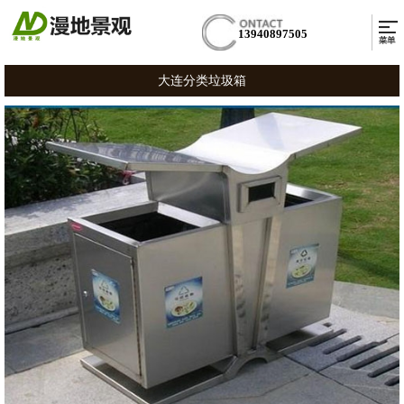
13940897505
大连分类垃圾箱