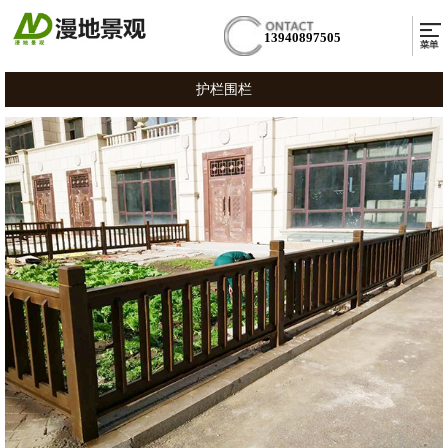
13940897505
护栏围栏